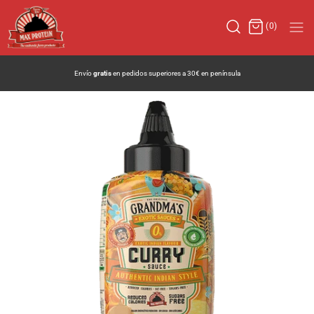
(0)
Bienvenidos a la
nueva web
de Max Protein®