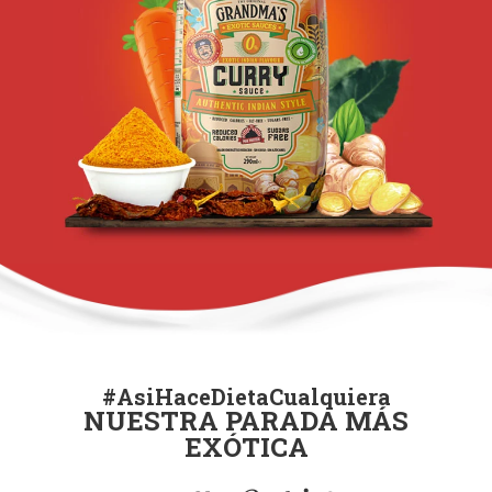
#AsiHaceDietaCualquiera
NUESTRA PARADA MÁS
EXÓTICA