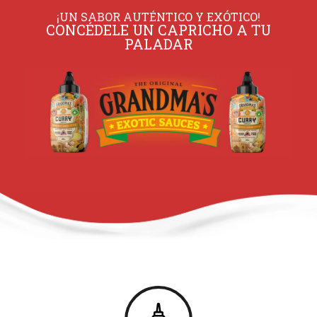
¡UN SABOR AUTÉNTICO Y EXÓTICO!
CONCÉDELE UN CAPRICHO A TU
PALADAR