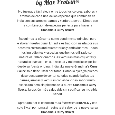
by Max Protein®
No fue nada fácil elegir entre todos los colores, sabores y
aromas de cada una de las especias que combinan en
India con sus arroces, carnes y verduras, pero… ¡Dimos con
la combinación de especias perfecta para hacer la
Grandma´s Curry Sauce
!
Escogimos la cúrcuma como condimento principal para
elaborar nuestro curry. En India es tradición usarla por sus
potentes efectos antiinflamatorios y antioxidantes. Todos
los ingredientes y especias que hemos utilizado son
naturales. Seleccionamos las verduras más crujientes y
naturales que usan en sus recetas y trajimos las especias
desde su fuente original, India. ¡La nueva
Grandma´s Curry
Sauce
solo tiene 3kcal por toma! Como lo oyes, ya puedes
despreocuparte de contar calorías cuando bañes tus
carnes, arroces y verduras con el delicioso sabor multi-
especiado pero sin picante de la nueva
Grandma´s Curry
Sauce
, ¡la opción más saludable sin sacrificar su increíble
sabor!
Aprobada por el conocido
food influencer
SERGVLC
y con
solo 3kcal por toma, ¡imagínate el sabor de la nueva salsa
Grandma´s Curry Sauce
!