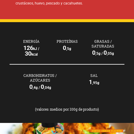
crustáceos, huevo, pescado y cacahuetes.
ENERGÍA
PROTEÍNAS
GRASAS /
SATURADAS
126
0
kJ /
,5g
0
0
30
,5g /
,05g
kcal
CARBOHIDRATOS /
SAL
AZÚCARES
1
,95g
0
0
,4g /
,04g
(valores medios por 100g de producto)