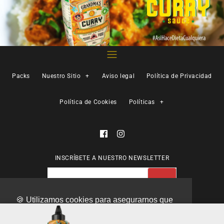
Packs
Nuestro Sitio
+
Aviso legal
Política de Privacidad
Política de Cookies
Políticas
+
INSCRÍBETE A NUESTRO NEWSLETTER
🍪 Utilizamos cookies para asegurarnos que
te podemos ofrecerte la mejor experiencia
© 2026
MAX PROTEIN®
.