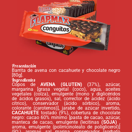
Presentación
Barrita de avena con cacahuete y chocolate negro
[80g].
Ingredientes
Copos de
AVENA (GLUTEN)
(37%), azúcar,
margarina [grasa vegetal (coco), agua, aceites
vegetales (colza), emulgente (mono y diglicéridos
de ácidos grasos), sal, corrector de acidez (ácido
cítrico), conservador (ácido sórbico), aroma,
colorante (carotenos)], jarabe de azúcar invertido,
CACAHUETE
tostado (9%), cobertura de chocolate
negro: cacao 60% mínimo [pasta de cacao, azúcar,
manteca de cacao, emulgente (lecitinas
(SOJA)
,
aroma, emulgente (polirricinoleato de poliglicerol)]
(9%), aromas, sal marina, conservador (sorbato