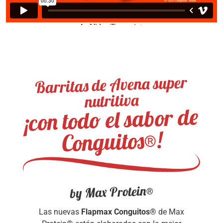
Barritas de Avena super
nutritiva
¡con todo el sabor de
Conguitos®!
by Max Protein®
Las nuevas
Flapmax Conguitos®
de Max