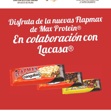
Disfruta de la nuevas Flapmax
de Max Protein®
con
colaboración
En
Lacasa®