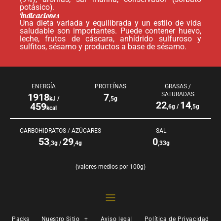
potásico).
Indicaciones
Una dieta variada y equilibrada y un estilo de vida
saludable son importantes. Puede contener huevo,
leche, frutos de cáscara, anhídrido sulfuroso y
sulfitos, sésamo y productos a base de sésamo.
ENERGÍA
PROTEÍNAS
GRASAS /
SATURADAS
1918
7
kJ /
,5g
22
14
459
,6g /
,5g
kcal
CARBOHIDRATOS / AZÚCARES
SAL
53
29
0
,3g /
,4g
,33g
(valores medios por 100g)
Packs
Nuestro Sitio
+
Aviso legal
Política de Privacidad