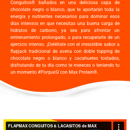
Conguitos® bañados en una deliciosa capa de
chocolate negro o blanco, que te aportarán toda la
energía y nutrientes necesarios para dominar esos
días intensos en que necesitas una buena carga de
hidratos de carbono, ya sea para afrontar un
entrenamiento prolongado, o para recuperarte de un
ejercicio intenso. ¡Deléitate con el irresistible sabor a
flapjack tradicional de avena con doble topping de
chocolate negro o blanco y cacahuetes tostados,
disfrutando de tu día como te mereces o teniendo tu
un momento
#PorqueSí
con Max Protein®.