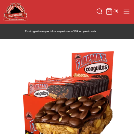
(0)
Bienvenidos a la
nueva web
de Max Protein®