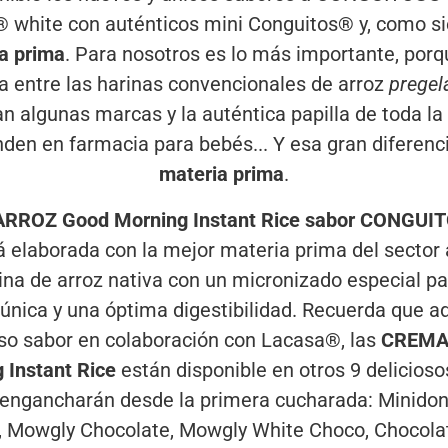
hite con auténticos mini Conguitos® y, como si
a prima
. Para nosotros es lo más importante, porq
ia entre las harinas convencionales de arroz
pregel
n algunas marcas y la auténtica papilla de toda la 
nden en farmacia para bebés... Y esa gran diferenci
materia prima
.
RROZ Good Morning Instant Rice sabor CONGUI
 elaborada con la mejor materia prima del sector 
rina de arroz nativa con un micronizado especial p
 única y una óptima digestibilidad. Recuerda que 
so sabor en colaboración con Lacasa®, las
CREMA
 Instant Rice
están disponible en otros 9 delicios
 engancharán desde la primera cucharada: Minido
 Mowgly Chocolate, Mowgly White Choco, Chocola