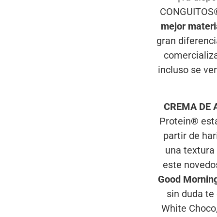
CONGUITOS® w
mejor materi
gran diferenc
comercializa
incluso se ve
CREMA DE A
Protein® está
partir de ha
una textura
este novedo
Good Morning
sin duda te
White Choco,