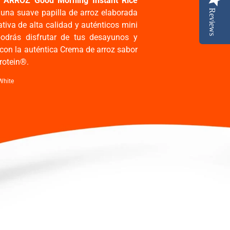
ARROZ Good Morning Instant Rice
, una suave papilla de arroz elaborada
Reviews
tiva de alta calidad y auténticos mini
odrás disfrutar de tus desayunos y
con la auténtica Crema de arroz sabor
rotein®.
White