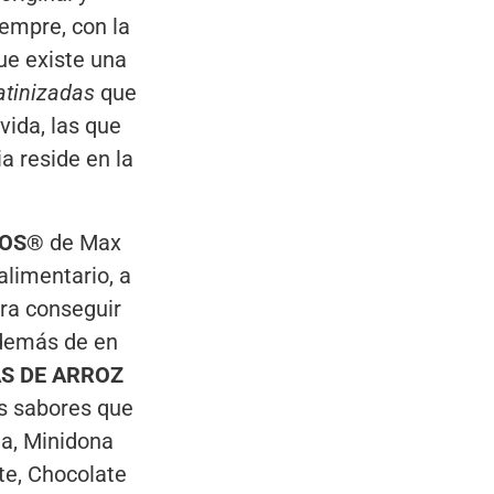
empre, con la
ue existe una
atinizadas
que
vida, las que
a reside en la
TOS®
de Max
alimentario, a
ara conseguir
además de en
S DE ARROZ
os sabores que
na, Minidona
te, Chocolate