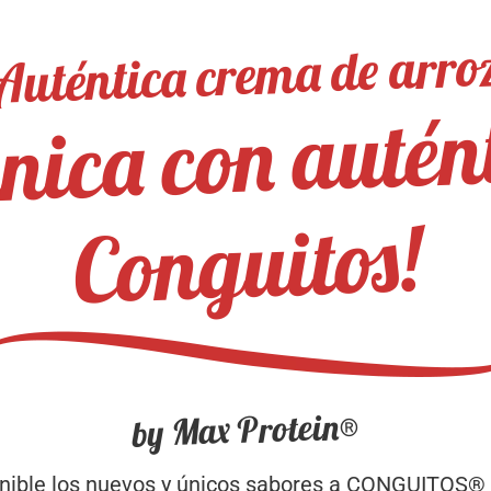
Auténtica crema de arro
 única con au
i
Conguitos!
by Max Protein®
onible los nuevos y únicos sabores a CONGUITOS® o