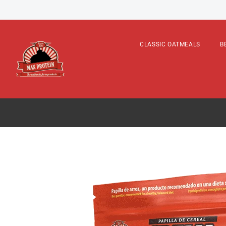
GOOD MORNING
CLASSIC OATMEALS
B