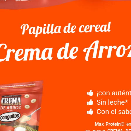
Papilla de cereal
Crema de Arro
¡con autén
Sin leche*
Con el sab
Max Protein®
en