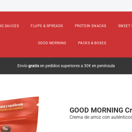
 Crema de arroz C...
BQ SAUCES
FLUPS & SPREADS
PROTEIN SNACKS
SWEET 
GOOD MORNING
PACKS & BOXES
Bienvenidos a la
nueva web
de Max Protein®
GOOD MORNING Cr
Crema de arroz con auténtico