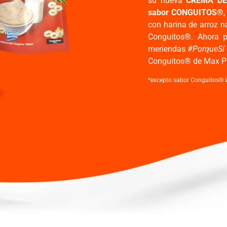
su nueva
CREMA DE 
sabor CONGUITOS®
con harina de arroz na
Conguitos®. Ahora p
meriendas
#PorqueSí
Conguitos® de Max P
*excepto sabor Conguitos® 