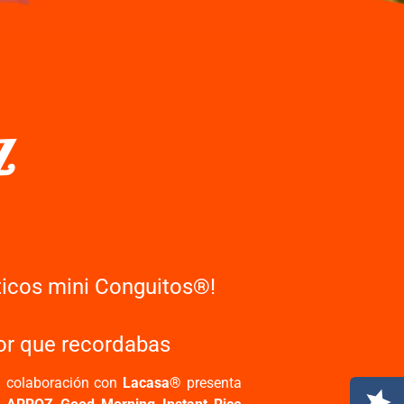
z
ticos mini Conguitos®!
or que recordabas
 colaboración con
Lacasa®
presenta