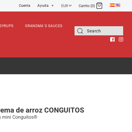
Ayuda
+
Cuenta
EUR
Carrito (0)
11,90€
Iniciar sesión
Registro
SYRUPS
GRANDMA´S SAUCES
ema de arroz CONGUITOS
s mini Conguitos®