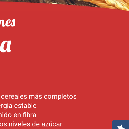
nes
na
 cereales más completos
rgía estable
ido en fibra
los niveles de azúcar