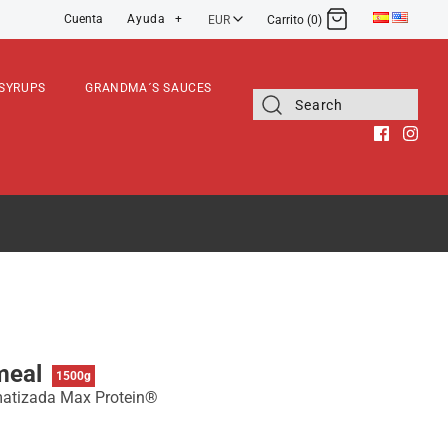
Ayuda
+
Cuenta
EUR
Carrito (0)
9,75€
Iniciar sesión
Registro
SYRUPS
GRANDMA´S SAUCES
x Protein®
meal
1500g
matizada Max Protein®