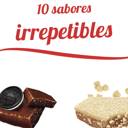
10 sabores
irrepetibles