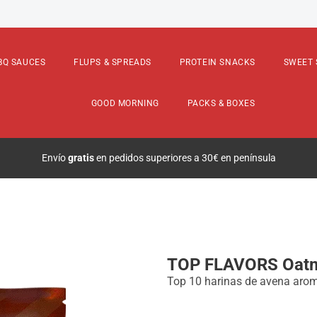
ORS Oatmeal
1500g
BQ SAUCES
FLUPS & SPREADS
PROTEIN SNACKS
SWEET 
GOOD MORNING
PACKS & BOXES
Bienvenidos a la
nueva web
de Ma
TOP FLAVORS Oat
Top 10 harinas de avena aro