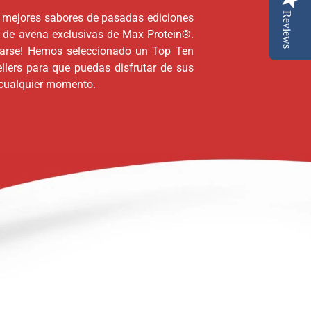
Reviews
 mejores sabores de pasadas ediciones
s de avena exclusivas de Max Protein®.
darse! Hemos seleccionado un Top Ten
llers para que puedas disfrutar de sus
 cualquier momento.