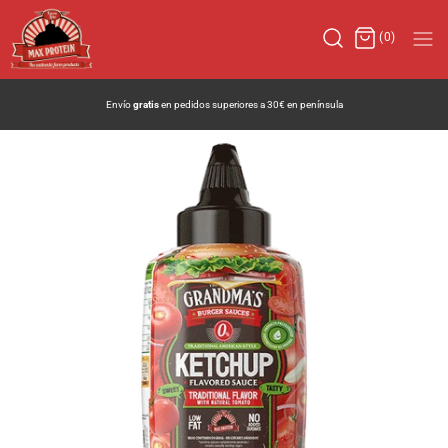
(0)
Bienvenidos a la
nueva web
de Max Protein®