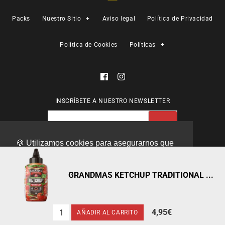
Packs
Nuestro Sitio
+
Aviso legal
Política de Privacidad
Política de Cookies
Políticas
+
INSCRÍBETE A NUESTRO NEWSLETTER
🍪 Utilizamos cookies para asegurarnos que
te podemos ofrecerte la mejor experiencia
© 2026
MAX PROTEIN®
.
posible
Leer más
GRANDMAS KETCHUP TRADITIONAL ...
¡Entendido!
4,95€