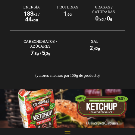
ENERGÍA
PROTEÍNAS
GRASAS /
SATURADAS
183
1
kJ /
,6g
0
0
44
,2g /
g
kcal
CARBOHIDRATOS /
SAL
AZÚCARES
2
,42g
7
5
,8g /
,2g
(valores medios por 100g de producto)