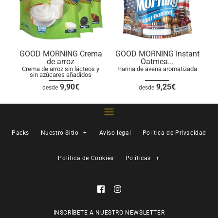
GOOD MORNING Crema
GOOD MORNING Instant
de arroz
Oatmea...
Crema de arroz sin lácteos y
Harina de avena aromatizada
sin azúcares añadidos
9,90€
9,25€
desde
desde
Packs
Nuestro Sitio
+
Aviso legal
Política de Privacidad
Política de Cookies
Políticas
+
INSCRÍBETE A NUESTRO NEWSLETTER