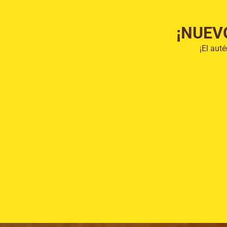
¡NUEV
¡El aut