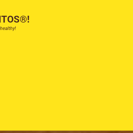
ITOS®!
healthy
!