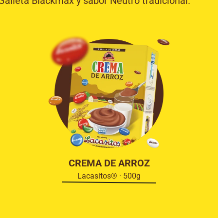
Galleta Blackmax y sabor Neutro tradicional.
CREMA DE ARROZ
Lacasitos® · 500g
8,75€