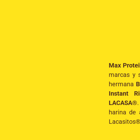
Max Prote
marcas y 
hermana
B
Instant 
LACASA®
harina de 
Lacasitos®