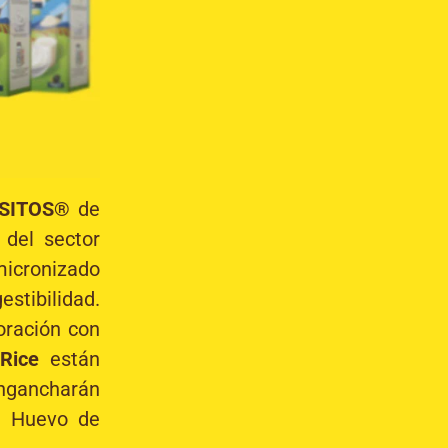
ASITOS®
de
 del sector
micronizado
stibilidad.
oración con
Rice
están
engancharán
o, Huevo de