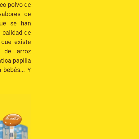
co polvo de
 sabores de
e se han
 calidad de
rque existe
s de arroz
ica papilla
 bebés... Y