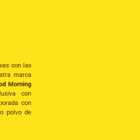
ivas
con las
stra marca
d Morning
lusiva con
aborada con
co polvo de